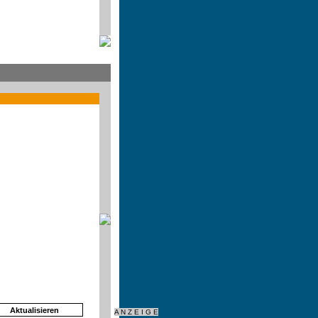
A N Z E I G E