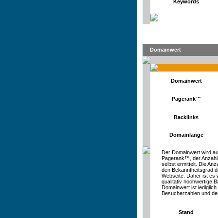
Keywords
Domainwert
Domainwert
Pagerank™
Backlinks
Domainlänge
Der Domainwert wird au
Pagerank™, der Anzahl
selbst ermittelt. Die An
den Bekanntheitsgrad d
Webseite. Daher ist es 
qualitativ hochwertige Ba
Domainwert ist lediglic
Besucherzahlen und de
Stand