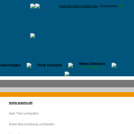
www.bikepark-frankfurt.de
| Domainwert:
6 €
Meine Domains
ewertungen
Freie Domains
:::::: Jetzt NEU :::::::
www.wavex.de
Kein Titel vorhanden
Keine Beschreibung vorhanden