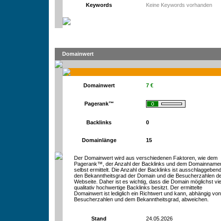
Keywords
Keine Keywords vorhanden
Domainwert
Domainwert
7 €
Pagerank™
Backlinks
0
Domainlänge
15
Der Domainwert wird aus verschiedenen Faktoren, wie dem
Pagerank™, der Anzahl der Backlinks und dem Domainname
selbst ermittelt. Die Anzahl der Backlinks ist ausschlaggebend
den Bekanntheitsgrad der Domain und die Besucherzahlen d
Webseite. Daher ist es wichtig, dass die Domain möglichst vie
qualitativ hochwertige Backlinks besitzt. Der ermittelte
Domainwert ist lediglich ein Richtwert und kann, abhängig vo
Besucherzahlen und dem Bekanntheitsgrad, abweichen.
Stand
24.05.2026