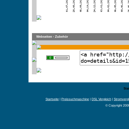
Webseiten - Zubehör
Sta
Startseite
|
Preissuchmaschine
|
DSL Vergleich
|
Stromvergl
© Copyright 200