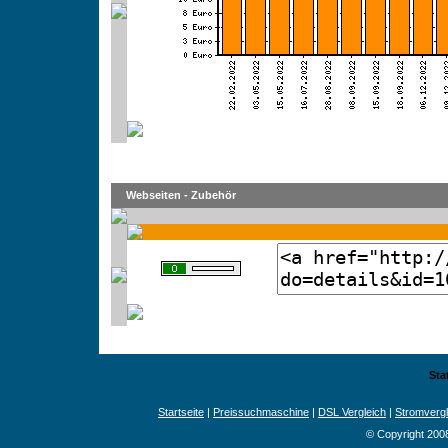
Webseiten - Zubehör
Sta
Startseite
|
Preissuchmaschine
|
DSL Vergleich
|
Stromvergl
© Copyright 200