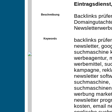
Eintragsdienst
Beschreibung
Backlinks prüf
Domaingutacht
Newsletterwerbu
Keywords
backlinks prüf
newsletter, go
suchmaschine k
werbeagentur, 
werbemittel, su
kampagne, rekl
newsletter soft
suchmaschine, 
suchmaschinen,
werbung market
newsletter pro
kosten, email n
englische suchm