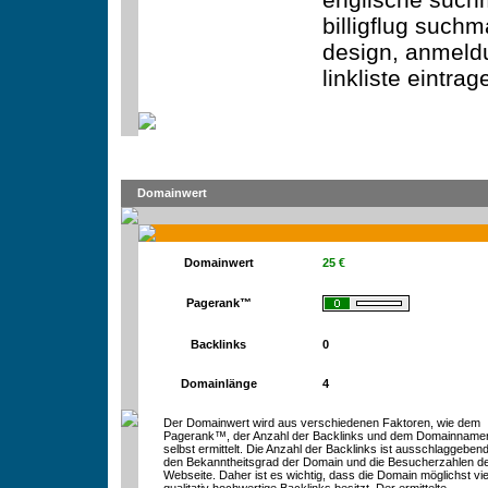
billigflug suchm
design, anmel
linkliste eintr
Domainwert
Domainwert
25 €
Pagerank™
Backlinks
0
Domainlänge
4
Der Domainwert wird aus verschiedenen Faktoren, wie dem
Pagerank™, der Anzahl der Backlinks und dem Domainname
selbst ermittelt. Die Anzahl der Backlinks ist ausschlaggebend
den Bekanntheitsgrad der Domain und die Besucherzahlen d
Webseite. Daher ist es wichtig, dass die Domain möglichst vie