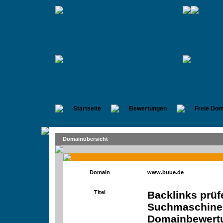
Startseite
Bewertungen
Freie Dom
Domainübersicht
Domain
www.buue.de
Titel
Backlinks prüf
Suchmaschinen
Domainbewertu