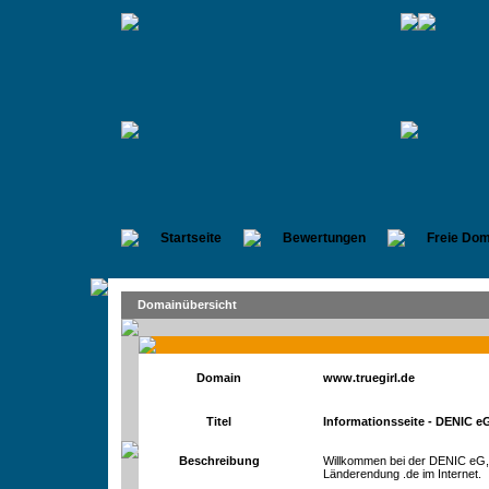
Startseite
Bewertungen
Freie Dom
Domainübersicht
Domain
www.truegirl.de
Titel
Informationsseite - DENIC e
Beschreibung
Willkommen bei der DENIC eG, d
Länderendung .de im Internet.