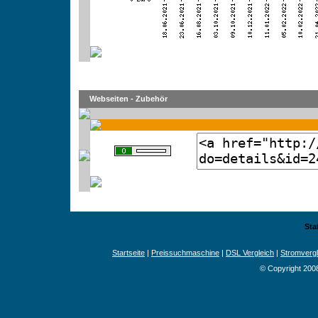
Webseiten - Zubehör
Sta
Startseite
|
Preissuchmaschine
|
DSL Vergleich
|
Stromvergl
© Copyright 200