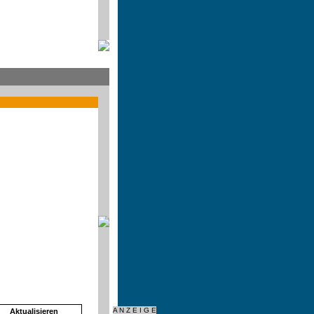
A N Z E I G E