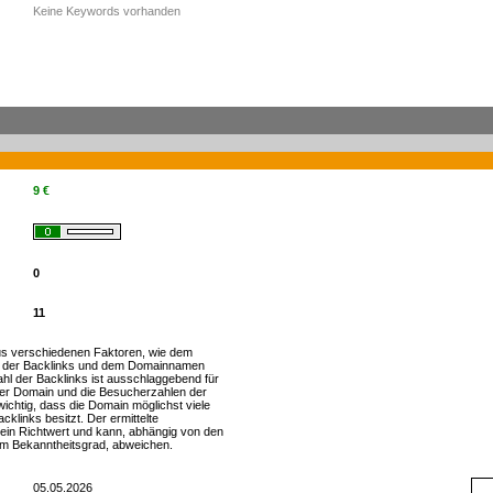
Keine Keywords vorhanden
9 €
0
11
s verschiedenen Faktoren, wie dem
 der Backlinks und dem Domainnamen
zahl der Backlinks ist ausschlaggebend für
er Domain und die Besucherzahlen der
wichtig, dass die Domain möglichst viele
cklinks besitzt. Der ermittelte
h ein Richtwert und kann, abhängig von den
m Bekanntheitsgrad, abweichen.
05.05.2026