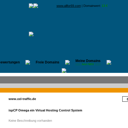
www.allfor69.com
| Domainwert:
13 €
Meine Domains
ewertungen
Freie Domains
:::::: Jetzt NEU :::::::
www.xxl-traffic.de
ispCP Omega ein Virtual Hosting Control System
Keine Beschreibung vorhanden