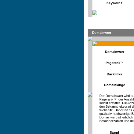
Keywords
Domainwert
Domainwert
Pagerank™
Backlinks
Domainlänge
Der Domainwert wird au
Pagerank™, der Anzahl
selbst ermittelt. Die An
den Bekanntheitsgrad d
Webseite. Daher ist es 
qualitativ hochwertige Ba
Domainwert ist lediglic
Besucherzahlen und de
Stand