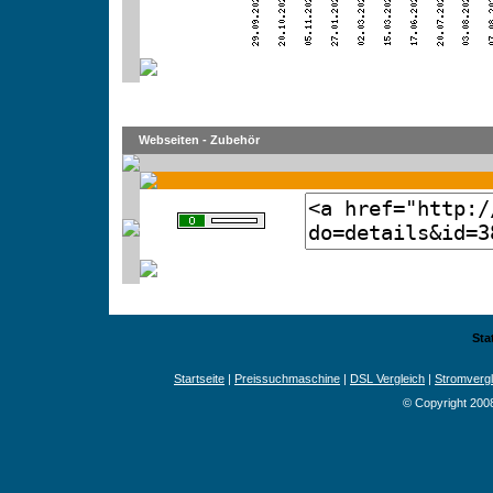
Webseiten - Zubehör
Sta
Startseite
|
Preissuchmaschine
|
DSL Vergleich
|
Stromvergl
© Copyright 200