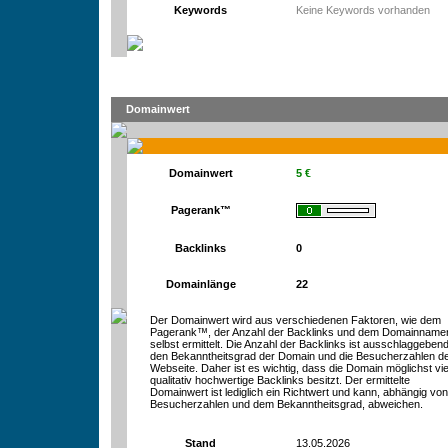
Keywords
Keine Keywords vorhanden
Domainwert
Domainwert
5 €
Pagerank™
Backlinks
0
Domainlänge
22
Der Domainwert wird aus verschiedenen Faktoren, wie dem
Pagerank™, der Anzahl der Backlinks und dem Domainname
selbst ermittelt. Die Anzahl der Backlinks ist ausschlaggebend
den Bekanntheitsgrad der Domain und die Besucherzahlen d
Webseite. Daher ist es wichtig, dass die Domain möglichst vie
qualitativ hochwertige Backlinks besitzt. Der ermittelte
Domainwert ist lediglich ein Richtwert und kann, abhängig vo
Besucherzahlen und dem Bekanntheitsgrad, abweichen.
Stand
13.05.2026