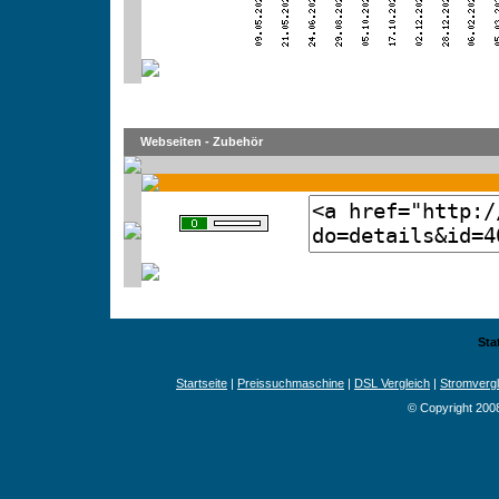
Webseiten - Zubehör
Sta
Startseite
|
Preissuchmaschine
|
DSL Vergleich
|
Stromvergl
© Copyright 200