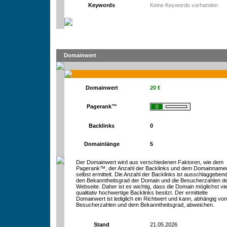
Keywords
Keine Keywords vorhanden
Domainwert
Domainwert
20 €
Pagerank™
Backlinks
0
Domainlänge
5
Der Domainwert wird aus verschiedenen Faktoren, wie dem
Pagerank™, der Anzahl der Backlinks und dem Domainname
selbst ermittelt. Die Anzahl der Backlinks ist ausschlaggebend
den Bekanntheitsgrad der Domain und die Besucherzahlen d
Webseite. Daher ist es wichtig, dass die Domain möglichst vie
qualitativ hochwertige Backlinks besitzt. Der ermittelte
Domainwert ist lediglich ein Richtwert und kann, abhängig vo
Besucherzahlen und dem Bekanntheitsgrad, abweichen.
Stand
21.05.2026