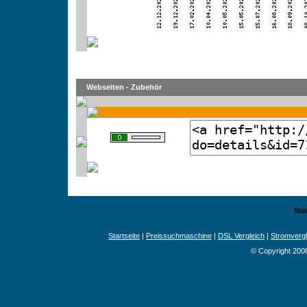
Webseiten - Zubehör
Sta
Startseite
|
Preissuchmaschine
|
DSL Vergleich
|
Stromvergl
© Copyright 200