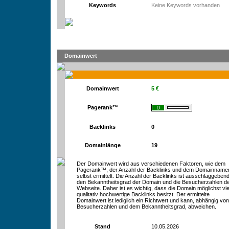
Keywords
Keine Keywords vorhanden
Domainwert
Domainwert
5 €
Pagerank™
Backlinks
0
Domainlänge
19
Der Domainwert wird aus verschiedenen Faktoren, wie dem
Pagerank™, der Anzahl der Backlinks und dem Domainname
selbst ermittelt. Die Anzahl der Backlinks ist ausschlaggebend
den Bekanntheitsgrad der Domain und die Besucherzahlen d
Webseite. Daher ist es wichtig, dass die Domain möglichst vie
qualitativ hochwertige Backlinks besitzt. Der ermittelte
Domainwert ist lediglich ein Richtwert und kann, abhängig vo
Besucherzahlen und dem Bekanntheitsgrad, abweichen.
Stand
10.05.2026