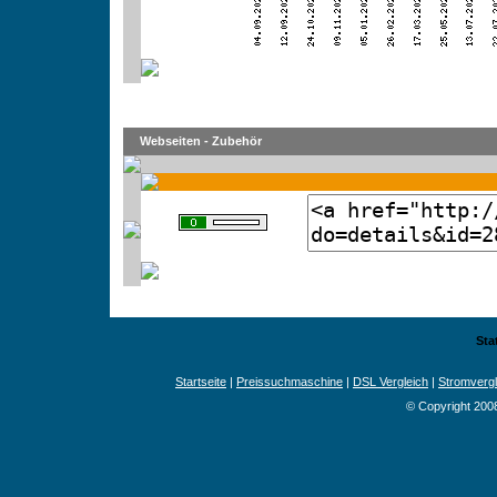
Webseiten - Zubehör
Sta
Startseite
|
Preissuchmaschine
|
DSL Vergleich
|
Stromvergl
© Copyright 200