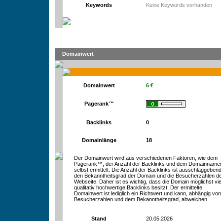
Keywords
Keine Keywords vorhanden
Domainwert
Domainwert
6 €
Pagerank™
Backlinks
0
Domainlänge
18
Der Domainwert wird aus verschiedenen Faktoren, wie dem
Pagerank™, der Anzahl der Backlinks und dem Domainname
selbst ermittelt. Die Anzahl der Backlinks ist ausschlaggebend
den Bekanntheitsgrad der Domain und die Besucherzahlen d
Webseite. Daher ist es wichtig, dass die Domain möglichst vie
qualitativ hochwertige Backlinks besitzt. Der ermittelte
Domainwert ist lediglich ein Richtwert und kann, abhängig vo
Besucherzahlen und dem Bekanntheitsgrad, abweichen.
Stand
20.05.2026