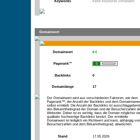
Keywords
Keine Keywords vorhanden
Domainwert
Domainwert
6 €
Pagerank™
Backlinks
0
Domainlänge
17
Der Domainwert wird aus verschiedenen Faktoren, wie dem
Pagerank™, der Anzahl der Backlinks und dem Domainname
selbst ermittelt. Die Anzahl der Backlinks ist ausschlaggebend
den Bekanntheitsgrad der Domain und die Besucherzahlen d
Webseite. Daher ist es wichtig, dass die Domain möglichst vie
qualitativ hochwertige Backlinks besitzt. Der ermittelte
Domainwert ist lediglich ein Richtwert und kann, abhängig vo
Besucherzahlen und dem Bekanntheitsgrad, abweichen.
Stand
17.05.2026