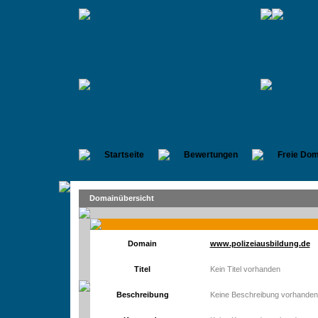
Startseite
Bewertungen
Freie Dom
Domainübersicht
Domain
www.polizeiausbildung.de
Titel
Kein Titel vorhanden
Beschreibung
Keine Beschreibung vorhanden