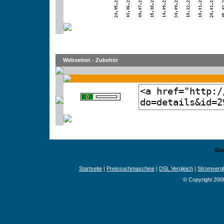
Webseiten - Zubehör
Sta
Startseite
|
Preissuchmaschine
|
DSL Vergleich
|
Stromvergl
© Copyright 200